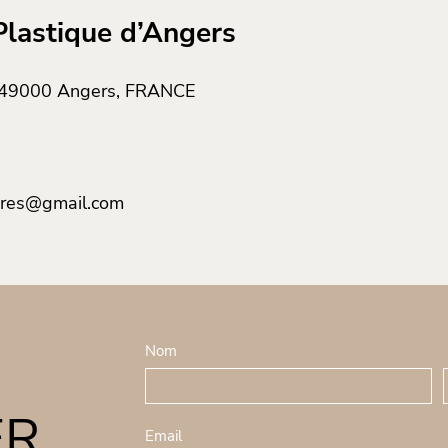
Plastique d’Angers
, 49000 Angers, FRANCE
aires@gmail.com
F
Nom
S
o
N
i
r
o
v
ER
m
m
o
Email