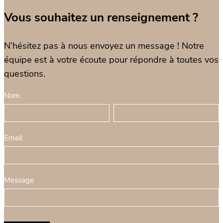
Vous souhaitez un renseignement ?
N’hésitez pas à nous envoyez un message ! Notre
équipe est à votre écoute pour répondre à toutes vos
questions.
F
Nom
S
o
N
i
N
r
o
v
o
m
m
o
m
Email
u
u
l
s
a
ê
Message
i
t
r
e
e
s