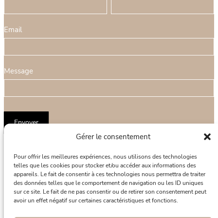
o
N
i
N
r
o
v
o
m
m
o
m
Email
u
u
l
s
a
ê
Message
i
t
r
e
e
s
Envoyer
d
u
Gérer le consentement
e
n
c
h
Pour offrir les meilleures expériences, nous utilisons des technologies
o
u
telles que les cookies pour stocker et/ou accéder aux informations des
appareils. Le fait de consentir à ces technologies nous permettra de traiter
n
m
des données telles que le comportement de navigation ou les ID uniques
t
a
sur ce site. Le fait de ne pas consentir ou de retirer son consentement peut
avoir un effet négatif sur certaines caractéristiques et fonctions.
CENTRE DE CHIRURGIE
a
i