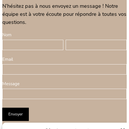
N’hésitez pas à nous envoyez un message ! Notre
équipe est à votre écoute pour répondre à toutes vos
questions.
F
Nom
S
o
N
i
N
r
o
v
o
m
m
o
m
Email
u
u
l
s
a
ê
Message
i
t
r
e
e
s
Envoyer
d
u
e
n